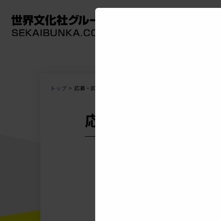
雑誌・書籍
トップ
応募・回答フォーム
応募フォーム表示中
▼しばらくまっても表示されない場
・読み込み完了し、しばらくたって
・それでも表示されない場合には、
・一度アンケートを閉じた場合には
・回答完了した場合には、次のリン